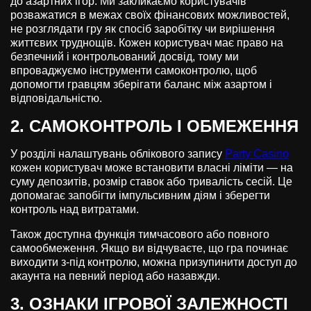
до азартних ігор. Ми закликаємо користувачів
розважатися в межах своїх фінансових можливостей,
не розглядати гру як спосіб заробітку чи вирішення
життєвих труднощів. Кожен користувач має право на
безпечний і контрольований досвід, тому ми
впроваджуємо інструменти самоконтролю, щоб
допомогти гравцям зберігати баланс між азартом і
відповідальністю.
2. САМОКОНТРОЛЬ І ОБМЕЖЕННЯ
У розділі налаштувань облікового запису
Party Casino
кожен користувач може встановити власні ліміти — на
суму депозитів, розмір ставок або тривалість сесій. Це
допомагає запобігти імпульсивним діям і зберегти
контроль над витратами.
Також доступна функція тимчасового або повного
самообмеження. Якщо ви відчуваєте, що гра починає
виходити з-під контролю, можна призупинити доступ до
акаунта на певний період або назавжди.
3. ОЗНАКИ ІГРОВОЇ ЗАЛЕЖНОСТІ