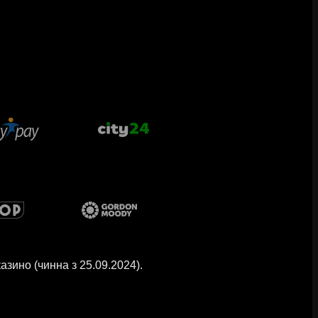
зино (чинна з 25.09.2024).