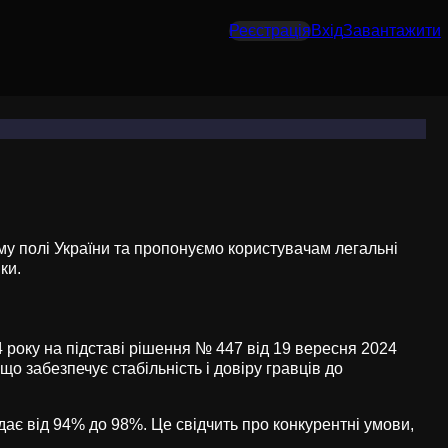
Реєстрація
Вхід
Завантажити
 полі України та пропонуємо користувачам легальні
ки.
 року на підставі рішення № 447 від 19 вересня 2024
що забезпечує стабільність і довіру гравців до
ає від 94% до 98%. Це свідчить про конкурентні умови,