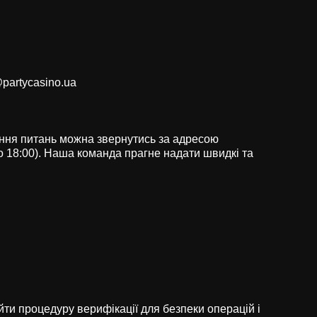
@partycasino.ua
ення питань можна звернутись за адресою
до 18:00). Наша команда прагне надати швидкі та
ойти процедуру верифікації для безпеки операцій і