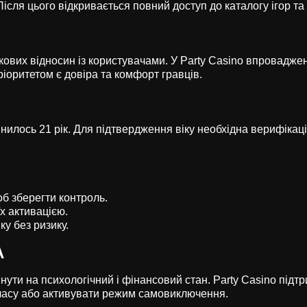
ісля цього відкривається повний доступ до каталогу ігор та 
ових відносин із користувачами. У Party Casino впроваджено 
іоритетом є довіра та комфорт гравців.
нилось 21 рік. Для підтвердження віку необхідна верифікац
об зберегти контроль.
х активацією.
ку без ризику.
А
ути на психологічний і фінансовий стан. Party Casino підтр
часу або активувати режим самовиключення.