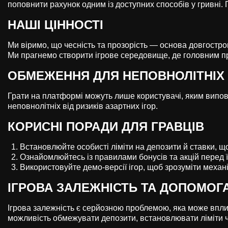
поповнити рахунок одним із доступних способів у гривні. П
НАШІ ЦІННОСТІ
Ми віримо, що чесність та прозорість — основа довгострок
Ми прагнемо створити ігрове середовище, де головним пр
ОБМЕЖЕННЯ ДЛЯ НЕПОВНОЛІТНІХ
Грати на платформі можуть лише користувачі, яким випов
неповнолітніх від ризиків азартних ігор.
КОРИСНІ ПОРАДИ ДЛЯ ГРАВЦІВ
Встановлюйте особисті ліміти на депозити й ставки, щ
Ознайомлюйтесь із правилами бонусів та акцій перед ї
Використовуйте демо-версії ігор, щоб зрозуміти механі
ІГРОВА ЗАЛЕЖНІСТЬ ТА ДОПОМОГ
Ігрова залежність є серйозною проблемою, яка може вплин
можливість обмежувати депозити, встановлювати ліміти 