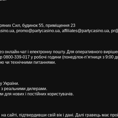
тряних Сил, будинок 55, приміщення 23
sino.ua, promo@partycasino.ua, affiliates@partycasino.ua, pr
рез онлайн-чат і електронну пошту. Для оперативного виріш
р 0800-339-017 у робочі години (понеділок-п’ятниця з 9:00 
рою чи технічними питаннями.
у України.
но з реальними дилерами.
и для нових і постійних користувачів.
на сайті, підтвердивши свій вік і дані. Далі гравець має пр