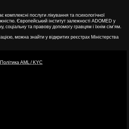
 комплексні послуги лікування та психологічної
лежністю. Європейський інститут залежності ADOMED у
у, соціальну та правову допомогу гравцям і їхнім сім’ям.
ацією, можна знайти у відкритих реєстрах Міністерства
Політика AML / KYC