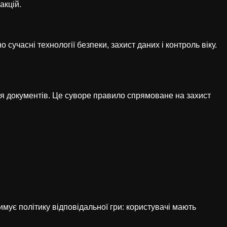
акцій.
сучасні технології безпеки, захист даних і контроль віку.
ія документів. Це суворе правило спрямоване на захист
имує політику відповідальної гри: користувачі мають