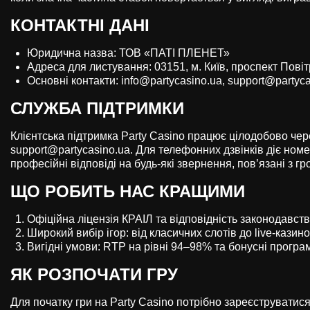
КОНТАКТНІ ДАНІ
Юридична назва: ТОВ «ПАТІ ПЛЕНЕТ»
Адреса для листування: 03151, м. Київ, проспект Пові
Основні контакти: info@partycasino.ua, support@partyca
СЛУЖБА ПІДТРИМКИ
Клієнтська підтримка Party Casino працює цілодобово че
support@partycasino.ua. Для телефонних дзвінків діє номе
професійні відповіді на будь-які звернення, пов’язані з г
ЩО РОБИТЬ НАС КРАЩИМИ
Офіційна ліцензія КРАІЛ та відповідність законодавств
Широкий вибір ігор: від класичних слотів до live-кази
Вигідні умови: RTP на рівні 94–98% та бонусні програм
ЯК РОЗПОЧАТИ ГРУ
Для початку гри на Party Casino потрібно зареєструватися 