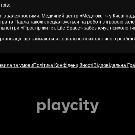
трів:
із залежностями. Медичний центр «Медлюкс+» у Києві надає
тра та Павла також спеціалізується на роботі з ігровою за
ьної гри «Простір життя. Life Space» забезпечує психологічн
ганізації, що займаються соціально-психологічною реабіліт
вила та умови
Політика Конфіденційності
Відповідальна Гра