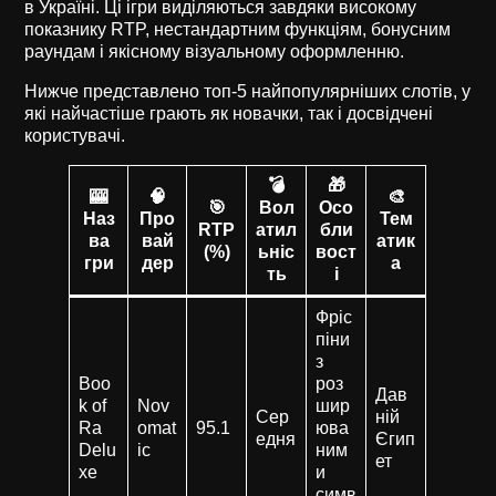
в Україні. Ці ігри виділяються завдяки високому
показнику RTP, нестандартним функціям, бонусним
раундам і якісному візуальному оформленню.
Нижче представлено топ-5 найпопулярніших слотів, у
які найчастіше грають як новачки, так і досвідчені
користувачі.
💣
🎁
🎰
🧠
🎨
🎯
Вол
Осо
Наз
Про
Тем
RTP
атил
бли
ва
вай
атик
(%)
ьніс
вост
гри
дер
а
ть
і
Фріс
піни
з
Boo
роз
Дав
k of
Nov
шир
Сер
ній
Ra
omat
95.1
юва
едня
Єгип
Delu
ic
ним
ет
xe
и
симв