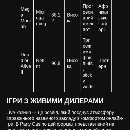
Прог
Афр
Meg
Micr
реси
икан
a
88.1
Висо
oga
вний
ське
Mool
2
ка
ming
джек
саф
ah
пот
арі
Три
реж
ими
Dea
фріс
d or
NetE
Висо
Вест
96.8
пінів
Alive
nt
ка
ерн
,
II
stick
y
wilds
ІГРИ З ЖИВИМИ ДИЛЕРАМИ
Live-казино — це розділ, який поєднує атмосферу
справжнього наземного закладу з комфортом онлайн-
гри. В Party Casino цей формат представлений на
високому рівні завдяки співпраці з провайдером