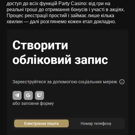
доступ до всіх функцій Party Casino: від гри на
реальні гроші до отримання бонусів і участі в акціях.
Процес реєстрації простий і займає лише кілька
хвилин — далі розглянемо кожен етап докладно.