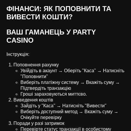
ФІНАНСИ: ЯК ПОПОВНИТИ ТА
ВИВЕСТИ КОШТИ?
ВАШ ГАМАНЕЦЬ У PARTY
CASINO
Інструкція:
Поповнення рахунку
Увійдіть в акаунт → Оберіть "Каса" → Натисніть
"Поповнити"
Виберіть платіжну систему → Вкажіть суму →
Підтвердіть транзакцію
Гроші зараховуються миттєво.
Виведення коштів
Зайдіть у "Каса" → Натисніть "Вивести"
Виберіть доступний метод → Вкажіть суму →
Очікуйте перевірку
Поради у разі затримок
Перевірте статус транзакції в особистому