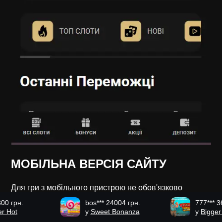
МОБІЛЬНА ВЕРСІЯ САЙТУ
Для гри з мобільного пристрою не обов'язково
встановлювати додаток...
bos*** 24004 грн.
777*** 36882 грн.
у
Sweet Bonanza
у
Bigger Bass Splash
Доступ до всіх ігор (включно з live-казино)