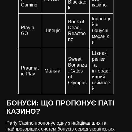
Blackjac
Gaming
казино
k
Інноваці
Book of
йні
Play’n
Dead,
Швеція
бонусні
GO
Reactoo
механік
nz
и
Швидкі
Sweet
релізи
Bonanza
та
Pragmat
Мальта
, Gates
інтеракт
ic Play
of
ивний
Olympus
геймпле
й
БОНУСИ: ЩО ПРОПОНУЄ ПАТІ
КАЗИНО?
Party Casino пропонує одну з найцікавіших та
найпрозоріших систем бонусів серед українських