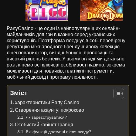
PartyCasino - це один із найпопулярніших онлайн-
майданчиків для гри в казино серед українських
користувачів. Платформа поєднує в собі перевірену
репутацію міжнародного бренду, широку колекцію
ліцензованих ігор, вигідні бонусні пропозиції та
високий рівень безпеки. У цьому огляді ми детально
розглянемо всі ключові особливості казино, зокрема
можливості для новачків, платіжні інструменти,
мобільний досвід і програму лояльності.
Зміст
характеристики Party Casino
Створення акаунту: покроково
Як зареєструватися?
Особистий кабінет гравця
Які функції доступні після входу?