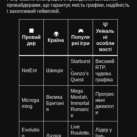
провайдерами, що гарантує якість графіки, надійність
і захопливий геймплей.
💡
🏢
🎮
Унікаль
🌍
Провай
Популя
ні
Країна
дер
рні ігри
особли
вості
Starburst
Високий
,
RTP,
NetEnt
Швеція
Gonzo’s
чудова
Quest
графіка
Mega
Прогрес
Велика
Moolah,
Microga
ивні
Британі
Immortal
ming
джекпот
я
Romanc
и
e
Live
Evolutio
Лідер у
Roulette,
n
Латвія
live-