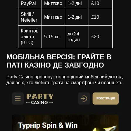
PayPal
Миттєво
1-2 дні
£10
Skrill /
Миттєво
1-2 дні
£10
Neteller
Криптов
до 24
алюта
5-15 хв
£20
годин
(BTC)
МОБІЛЬНА ВЕРСІЯ: ГРАЙТЕ В
ПАТІ КАЗІНО ДЕ ЗАВГОДНО
Party Casino пропонує повноцінний мобільний досвід
для всіх, хто любить грати на смартфоні чи планшеті.